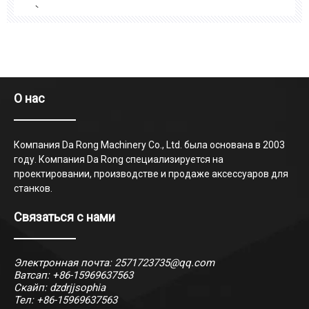
проектировании, производстве аксессуаров для
станков. У нас есть основные средства в размере 20
миллионов юаней, включая обрабатывающий центр
с ЧПУ, токарный станок с ЧПУ, C.
О нас
Компания Da Rong Machinery Co., Ltd. была основана в 2003
году. Компания Da Rong специализируется на
проектировании, производстве и продаже аксессуаров для
станков.
Связаться с нами
Электронная почта:
2571723735@qq.com
Ватсап:
+86-15969637563
Скайп: dzdrjjsophia
Тел: +86-15969637563