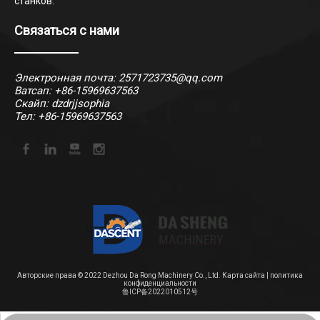
станков.
Связаться с нами
Электронная почта:
2571723735@qq.com
Ватсап:
+86-15969637563
Скайп: dzdrjjsophia
Тел: +86-15969637563
Авторские права © 2022 Dezhou Da Rong Machinery Co., Ltd.
Карта сайта
|
политика
конфиденциальности
鲁ICP备2022010512号