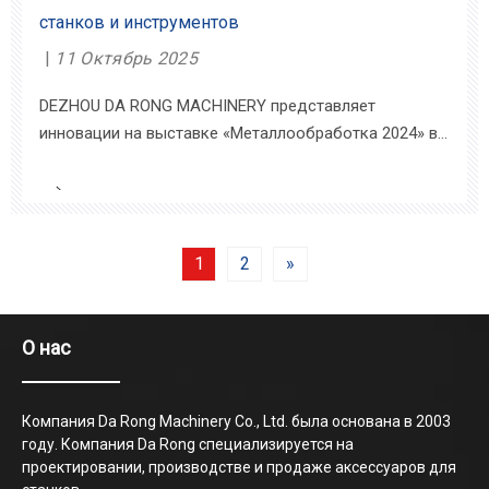
станков и инструментов
11 Октябрь 2025
DEZHOU DA RONG MACHINERY представляет
инновации на выставке «Металлообработка 2024» в
МосквеDEZHOU DA RONG MACHINERY успешно
приняла участие в престижной российской
международной выставке металлообработки
«Металлообработка 2024», проходившей в Москве.
2
»
1
Мероприятие оказалось исключением
О нас
Компания Da Rong Machinery Co., Ltd. была основана в 2003
году. Компания Da Rong специализируется на
проектировании, производстве и продаже аксессуаров для