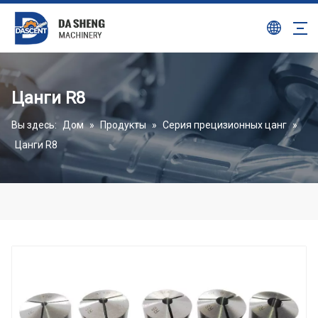
Цанги R8
Вы здесь:
Дом
»
Продукты
»
Серия прецизионных цанг
»
Цанги R8