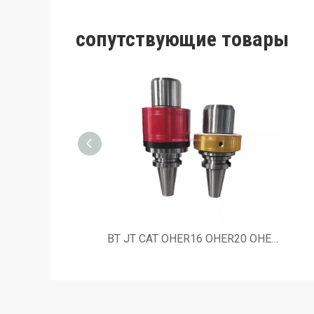
сопутствующие товары
BT JT CAT OHER16 OHER20 OHER25 OHER32 Ручной держатель инструмента для смазочных отверстий