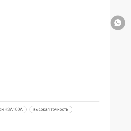
+86159
рон HSA100A
высокая точность