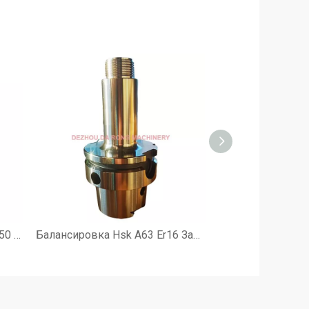
Гидравлический патрон BBT50 Держатель инструмента HC20
Балансировка Hsk A63 Er16 Зажимной держатель инструмента Hsk Цанговый патрон для токарного станка с ЧПУ