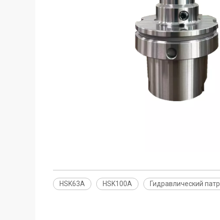
HSK63A
HSK100A
Гидравлический пат