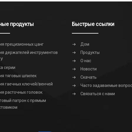
ные продукты
Быстрые ссылки
ия прецизионных цанг
Дом
ия держателей инструментов
Продукты
ПУ
О нас
ка серии
Новости
ия тяговых шпилек
Скачать
ия гаечных ключей/венчей
Часто задаваемые вопро
ия расточных головок
Связаться с нами
говый патрон с прямым
стовиком