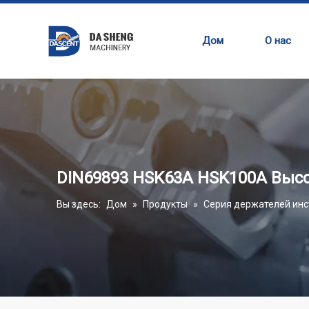
Дом
О нас
DIN69893 HSK63A HSK100A Выс
Вы здесь:
Дом
»
Продукты
»
Серия держателей инс