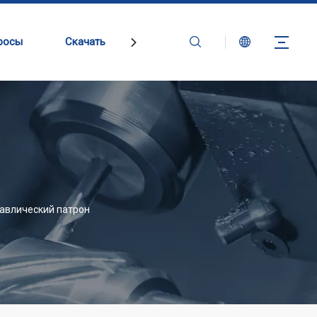
росы
Скачать
Связаться с нами
авлический патрон