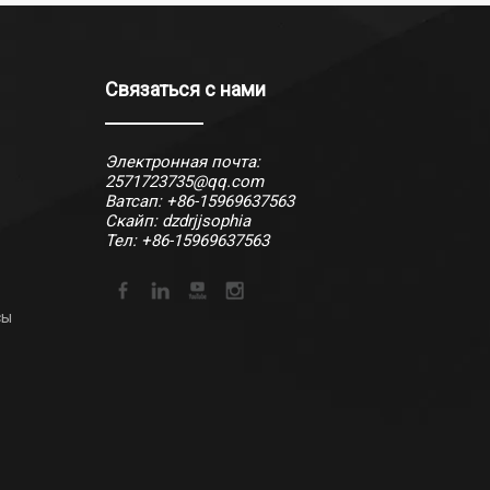
Связаться с нами
Электронная почта:
2571723735@qq.com
Ватсап:
+86-15969637563
Скайп: dzdrjjsophia
Тел: +86-15969637563
сы