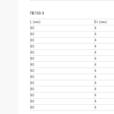
ПБ150-3
L (мм)
Вт (мм)
80
4
80
4
80
4
80
4
80
4
80
4
80
4
80
4
80
4
80
4
80
4
80
4
80
4
80
4